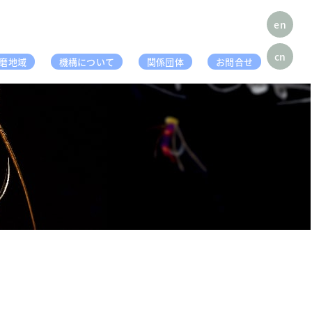
en
cn
磨地域
機構について
関係団体
お問合せ