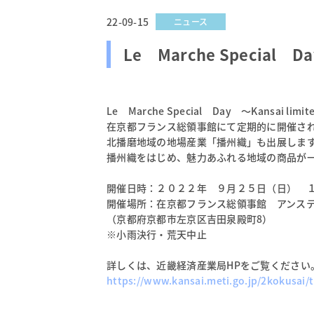
22-09-15
ニュース
Le Marche Special 
Le Marche Special Day ～Kansai limit
在京都フランス総領事館にて定期的に開催される
北播磨地域の地場産業「播州織」も出展しま
播州織をはじめ、魅力あふれる地域の商品が
開催日時：２０２２年 ９月２５日（日） 
開催場所：在京都フランス総領事館 アンス
（京都府京都市左京区吉田泉殿町8）
※小雨決行・荒天中止
詳しくは、近畿経済産業局HPをご覧ください
https://www.kansai.meti.go.jp/2kokusai/