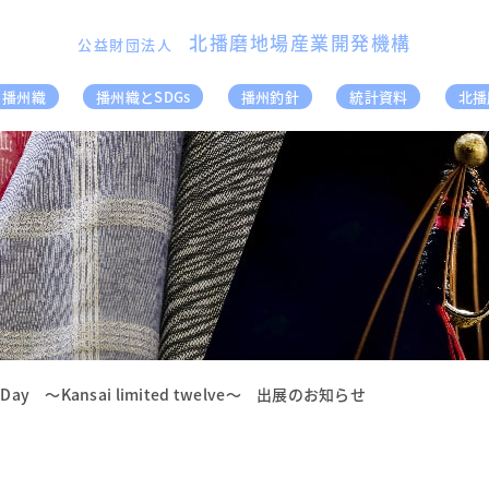
北播磨地場産業開発機構
公益財団法人
播州織
播州織とSDGs
播州釣針
統計資料
北播
l Day ～Kansai limited twelve～ 出展のお知らせ