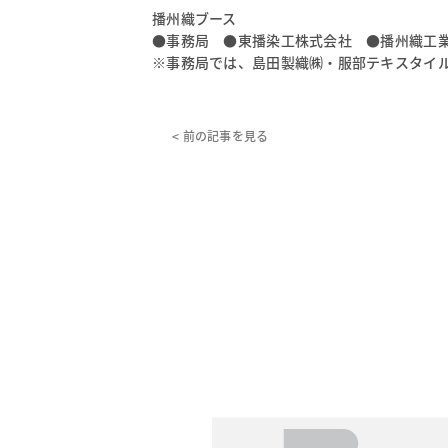
播州織ブース
●事務局 ●東播染工株式会社 ●播州織工
※事務局では、島田製織㈱・服部テキスタイ
< 前の記事を見る