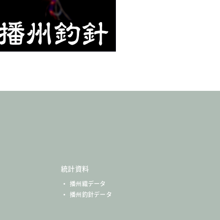
統計資料
播州織データ
播州釣針データ