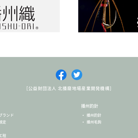
［公益財団法人 北播磨地場産業開発機構］
播州釣針
ブランド
播州釣針
規定
播州毛鉤
工程