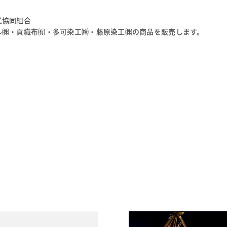
業協同組合
ル㈱・貢織布㈲・多可染工㈱・藤原染工㈱の商品を販売します。