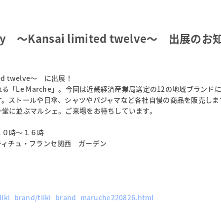
Day ～Kansai limited twelve～ 出展の
ed twelve～
に出展！
「Le Marche」。今回は近畿経済産業局選定の12の地域ブランド
す。ストールや日傘、シャツやパジャマなど各社自慢の商品を販売しま
一堂に並ぶマルシェ。ご来場をお待ちしています。
１０時～１６時
ティチュ・フランセ関西 ガーデン
。
tiiki_brand/tiiki_brand_maruche220826.html